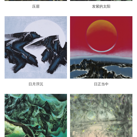
压眉
发紫的太阳
日月浮沉
日正当中