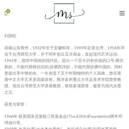
0
刘国松
祖籍山东青州，1932年生于安徽蚌埠，1949年定居台湾，1956年毕
业于台湾师范大学，并于同年创立五月画会，发起现代艺术运动。
1961年，倡导中国画的现代化。提出一个至今仍有价值的口号:模仿
新的，不能代替模仿旧的;抄袭西洋的，不能代替抄袭中国的。同时
更提出革中锋的命。一生创造了五个时期独特的个人风格，曾任香
港中文大学艺术系高级讲师。两岸多所重点大学及美术学院荣誉教
授。现任台湾师范大学讲座教授，获得多项荣誉，被誉为现代水墨
之父。
获奖与荣誉：
1966年 获美国洛克斐勒三世基金会(TheJDR3rdFoundation)两年环
球旅行奖。
1968年 当选台湾“十大杰出青年”。 发起成立台湾“中国水墨画学