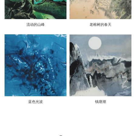
流动的山峰
老榕树的春天
蓝色光波
钱塘潮