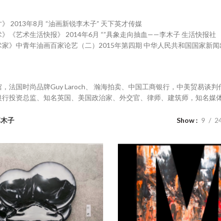
》 2013年8月 “油画新锐李木子” 天下英才传媒
》《艺术生活快报》 2014年6月 “”具象走向抽血——李木子 生活快报社
家》中青年油画百家论艺（二）2015年第四期 中华人民共和国国家新
，法国时尚品牌Guy Laroch、 瀚海拍卖、中国工商银行，中美贸易
银行投资总监、知名英国、美国政治家、外交官、律师、建筑师，知名媒
李木子
Show
9
2