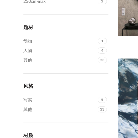
250cm-max
3
题材
动物
1
人物
4
其他
33
风格
写实
5
其他
33
材质