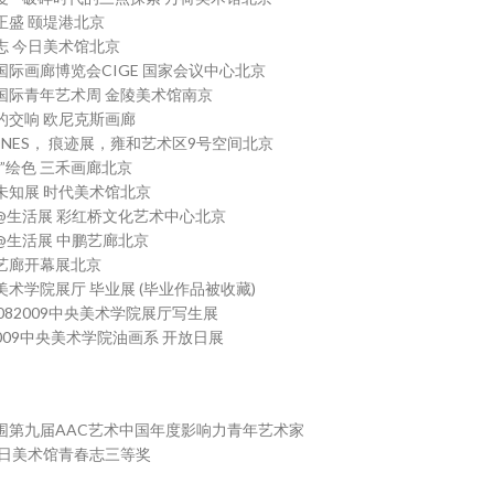
春正盛 颐堤港北京
春志 今日美术馆北京
国国际画廊博览会CIGE 国家会议中心北京
国国际青年艺术周 金陵美术馆南京
彩的交响 欧尼克斯画廊
IKONES， 痕迹展，雍和艺术区9号空间北京
生”绘色 三禾画廊北京
知未知展 时代美术馆北京
术@生活展 彩红桥文化艺术中心北京
术@生活展 中鹏艺廊北京
鹏艺廊开幕展北京
央美术学院展厅 毕业展 (毕业作品被收藏)
0082009中央美术学院展厅写生展
 2009中央美术学院油画系 开放日展
入围第九届AAC艺术中国年度影响力青年艺术家
 今日美术馆青春志三等奖