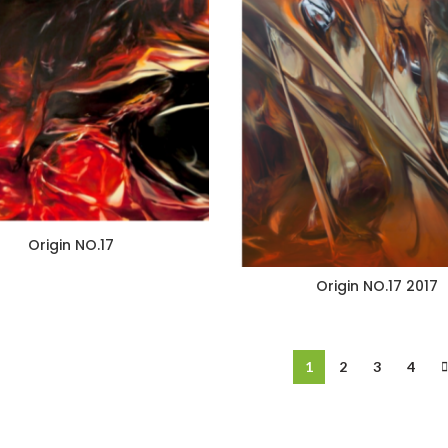
Origin NO.17
Origin NO.17 2017
1
2
3
4