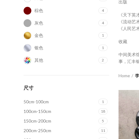
出版
棕色
4
《天下英才
《流动艺术
灰色
4
《人民艺术
金色
1
收藏
银色
1
中间美术馆
其他
2
事，汇丰
Home
尺寸
50cm-100cm
1
100cm-150cm
18
150cm-200cm
5
200cm-250cm
11