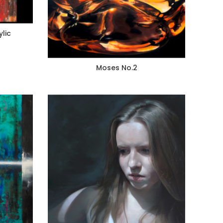
ylic
Moses No.2