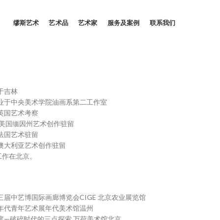
缪斯艺术
艺术品
艺术家
服务及案例
联系我们
生于吉林
毕业于中央美术学院油画系第二工作室
赴英国艺术考察
年赴美国缅因州艺术创作驻留
赴法国艺术驻留
赴澳大利亚艺术创作驻留
工作在北京。
十三届中艺博国际画廊博览会CIGE 北京农业展览馆
新年代青年艺术展年代美术馆温州
向度—破碎时代的三点探索 万荷美术馆北京