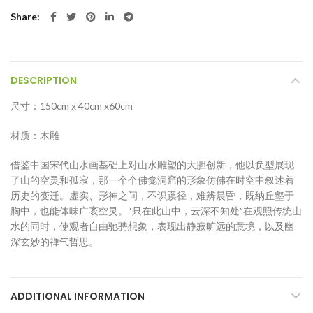
Share
DESCRIPTION
尺⼨：150cm x 40cm x60cm
材质：木雕
借鉴中国宋代山水画基础上对山水雕塑的大胆创新，他以负型展现
了山的空灵和孤寂，那一个个佛龛洞窟的形象仿佛在时空中叙述着
历史的变迁。虚实、形神之间，不识蹊径，难辨晨昏，既纳丘壑于
胸中，也能体味广袤空灵。“只在此山中，云深不知处”在观照传统山
水的同时，使观者自由驰骋想象，表现出静寂旷远的意境，以及幽
深玄妙的禅气哲思。
ADDITIONAL INFORMATION