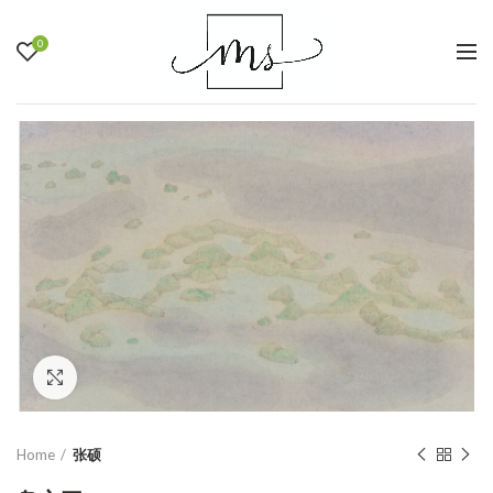
0
Click to enlarge
Home
张硕