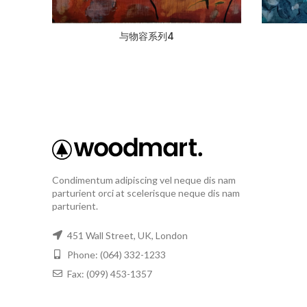
与物容系列4
Condimentum adipiscing vel neque dis nam
parturient orci at scelerisque neque dis nam
parturient.
451 Wall Street, UK, London
Phone: (064) 332-1233
Fax: (099) 453-1357