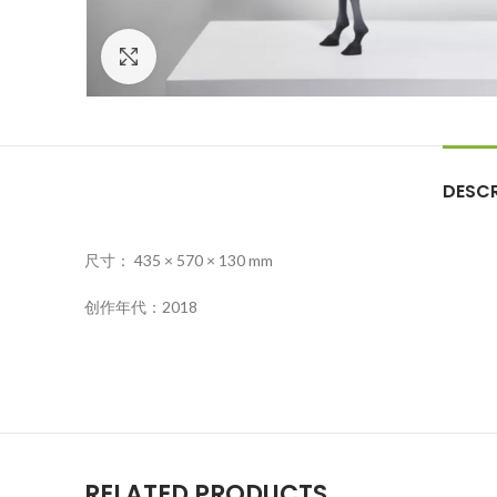
Click to enlarge
DESCR
尺寸： 435 × 570 × 130 mm
创作年代：2018
RELATED PRODUCTS