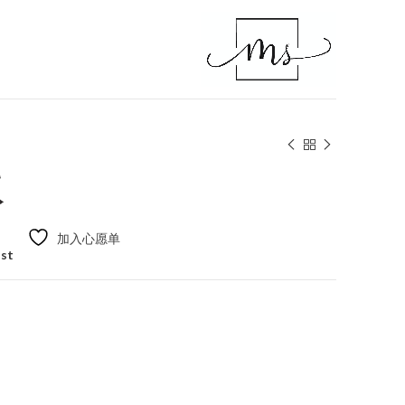
版
加入心愿单
ist