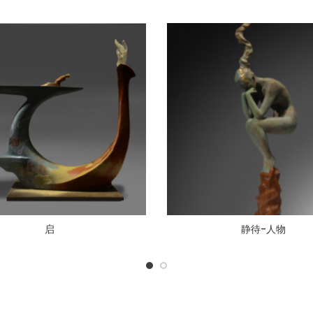
启
静待-人物