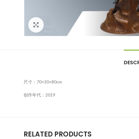
Click to enlarge
DESCR
尺寸：70×30×80cm
创作年代：2019
RELATED PRODUCTS