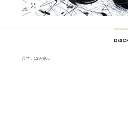
Click to enlarge
DESCR
尺寸：120×80cm