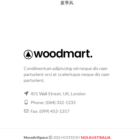
夏季风
Condimentum adipiscing vel neque dis nam
parturient orci at scelerisque neque dis nam
parturient.
451 Wall Street, UK, London
Phone: (064) 332-1233
Fax: (099) 453-1357
N1S AUSTRALIA
MuseArtSpace
2021 HOSTED BY
.