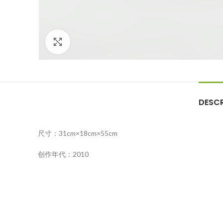
Click to enlarge
DESCR
尺寸：31cm×18cm×55cm
创作年代：2010