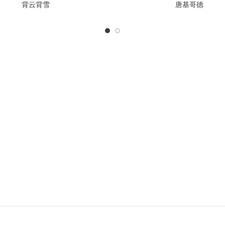
背云背雪
唐基哥德