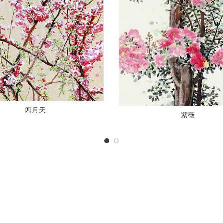
四月天
紫薇