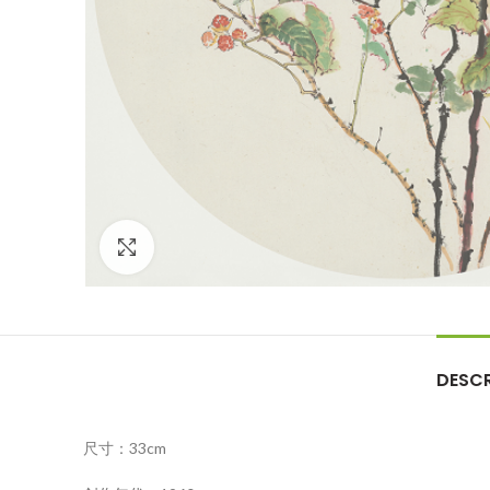
Click to enlarge
DESCR
尺寸：33cm