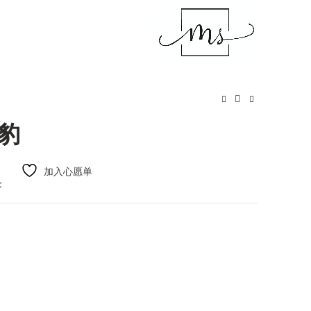
豹
加入心愿单
t