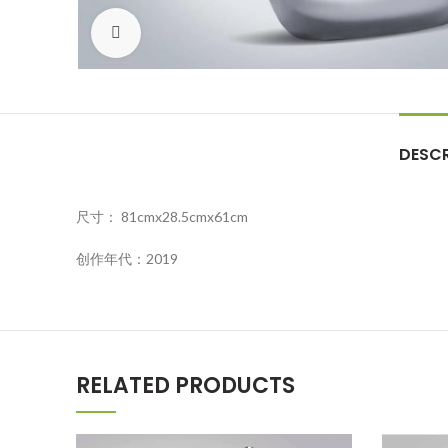
Click to enlarge
DESCR
尺寸： 81cmx28.5cmx61cm
创作年代：2019
RELATED PRODUCTS