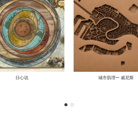
日心说
城市肌理— 威尼斯