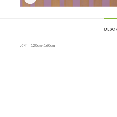
DESCR
尺寸：120cm×160cm