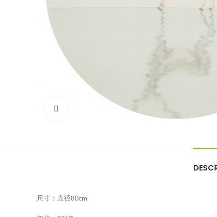
Click to enlarge
DESCR
尺寸：直径80cm