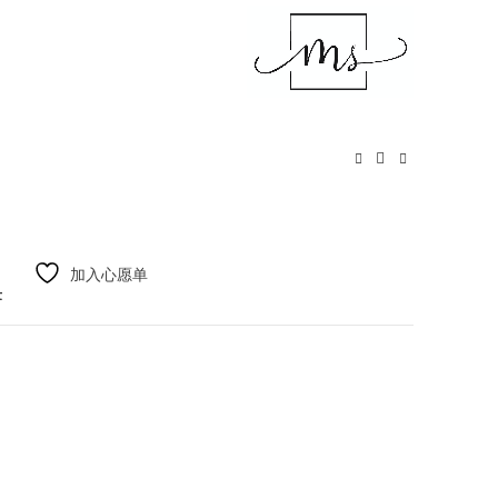
加入心愿单
t