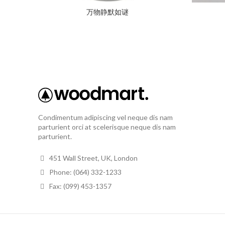
万物静默如谜
Condimentum adipiscing vel neque dis nam
parturient orci at scelerisque neque dis nam
parturient.
451 Wall Street, UK, London
Phone: (064) 332-1233
Fax: (099) 453-1357