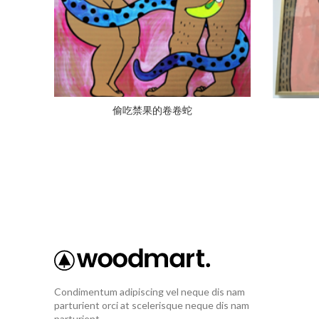
偷吃禁果的卷卷蛇
Condimentum adipiscing vel neque dis nam
parturient orci at scelerisque neque dis nam
parturient.