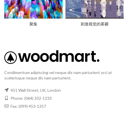
聚集
刺激视觉的雾霾
Condimentum adipiscing vel neque dis nam parturient orci at
scelerisque neque dis nam parturient.
451 Wall Street, UK, London
Phone: (064) 332-1233
Fax: (099) 453-1357