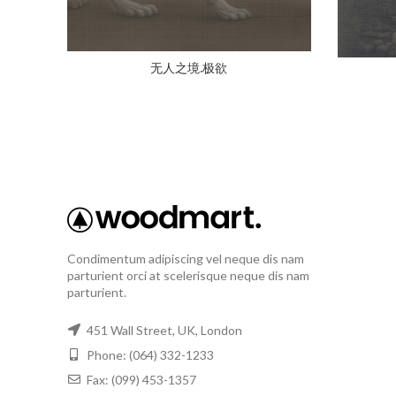
无人之境.极欲
Condimentum adipiscing vel neque dis nam
parturient orci at scelerisque neque dis nam
parturient.
451 Wall Street, UK, London
Phone: (064) 332-1233
Fax: (099) 453-1357