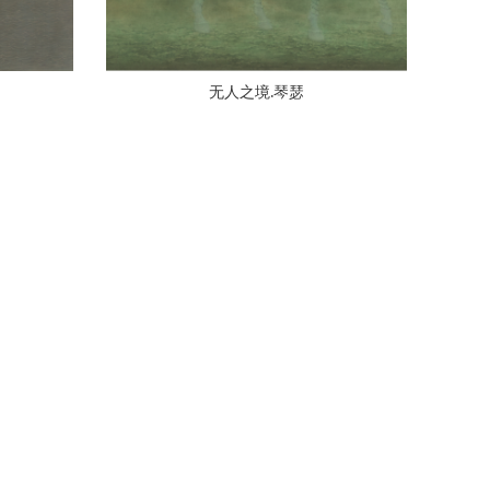
无人之境.琴瑟