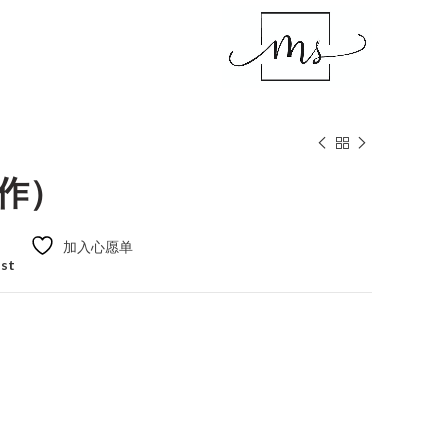
）
作）
加入心愿单
ist