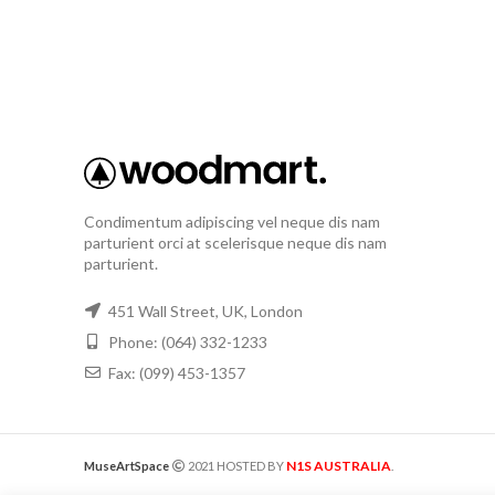
Condimentum adipiscing vel neque dis nam
parturient orci at scelerisque neque dis nam
parturient.
451 Wall Street, UK, London
Phone: (064) 332-1233
Fax: (099) 453-1357
N1S AUSTRALIA
MuseArtSpace
2021 HOSTED BY
.