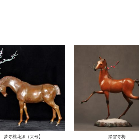
梦寻桃花源（大号)
踏雪寻梅