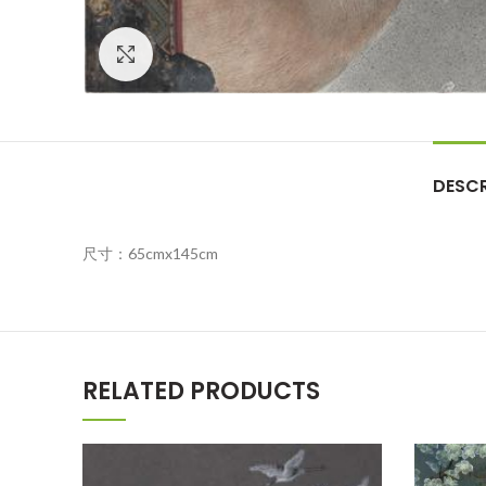
Click to enlarge
DESCR
尺寸：65cmx145cm
RELATED PRODUCTS