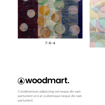
7-6-4
Condimentum adipiscing vel neque dis nam
parturient orci at scelerisque neque dis nam
parturient.