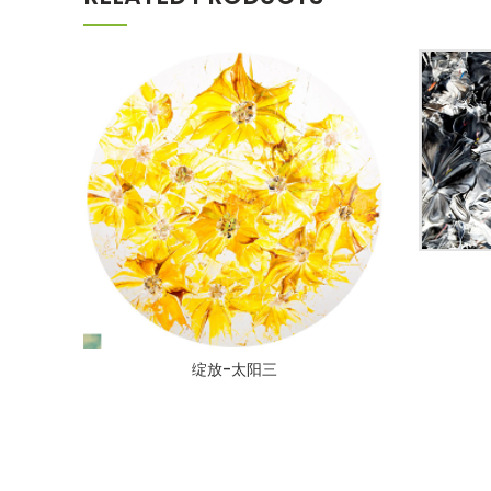
绽放-太阳三