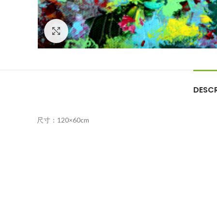
Click to enlarge
DESCR
尺寸：120×60cm