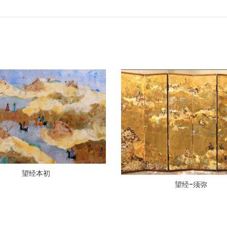
望经本初
望经-须弥