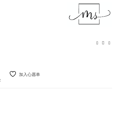
加入心愿单
t