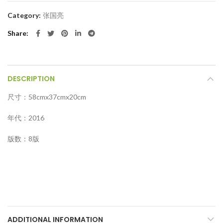
Category:
张国亮
Share
DESCRIPTION
尺寸：58cmx37cmx20cm
年代：2016
版数：8版
ADDITIONAL INFORMATION