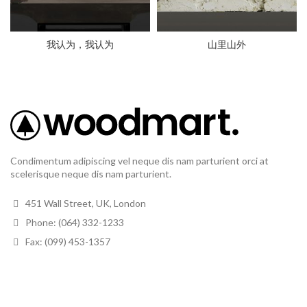
我认为，我认为
山里山外
Condimentum adipiscing vel neque dis nam parturient orci at
scelerisque neque dis nam parturient.
451 Wall Street, UK, London
Phone: (064) 332-1233
Fax: (099) 453-1357